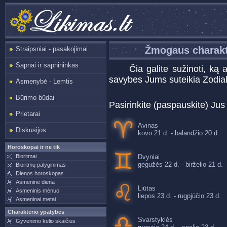
Žmogaus charakt
Straipsniai - pasakojimai
Sapnai ir sapnininkas
Čia galite sužinoti, ką 
savybes Jums suteikia Zodiak
Asmenybė - Lemtis
Būrimo būdai
Pasirinkite (paspauskite) Ju
Prietarai
Avinas
Diskusijos
kovo 21 d. - balandžio 20 d.
Horoskopai ir ne tik
Bioritmai
Dvyniai
gegužės 22 d. - birželio 21 d.
Bioritmų palyginimas
Dienos horoskopas
Asmeninė diena
Liūtas
Asmeninis mėnuo
liepos 23 d. - rugpjūčio 23 d.
Asmeninai metai
Charakterio ypatybės
Svarstyklės
Gyvenimo kelio skaičius