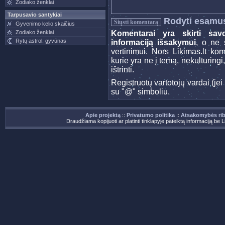
Zodiako ženklai
Tarpusavio santykiai
Rodyti esamu
Gyvenimo kelio skaičius
Zodiako ženklai
Komentarai yra skirti sav
Rytų astrol. gyvūnas
informaciją išsakymui
, o ne s
vertinimui. Nors Likimas.lt ko
kurie yra ne į temą, nekultūringi
ištrinti.
Registruotų vartotojų vardai (j
su "@" simboliu.
Apie projektą
::
Privatumo politika
::
Atsakomybės ri
Draudžiama kopijuoti ar platinti tinklapyje pateiktą informaciją be 