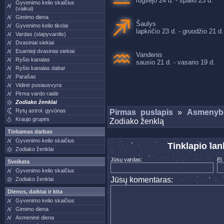
rugsėjo 24 d. - spalio 23 d.
Gyvenimo kelio skaičius
(vaikui)
Gimimo diena
Šaulys
Gyvenimo kelio tikslai
lapkričio 23 d. - gruodžio 21 d.
Vardas (slapyvardis)
Dvasiniai siekiai
Esamieji dvasiniai siekiai
Vandenis
Ryšio kanalas
sausio 21 d. - vasario 19 d.
Ryšio kanalas dabar
Parašas
Vidinė pusiausvyra
Pirma vardo raidė
Zodiako ženklai
Rytų astrol. gyvūnas
Pirmas puslapis
»
Asmenybė
Kraujo grupės
Zodiako ženklą
Tinkamas darbas
Gyvenimo kelio skaičius
Tinklapio la
Zodiako ženklai
Jūsų vardas:
El.
Sveikata
Gyvenimo kelio skaičius
Jūsų komentaras:
Zodiako ženklai
Dienos, daiktai ir kita
Gyvenimo kelio skaičius
Gimimo diena
Asmeninė diena