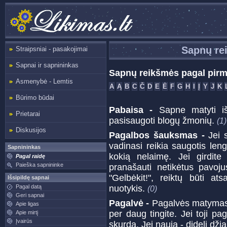
Sapnų re
Straipsniai - pasakojimai
Sapnai ir sapnininkas
Sapnų reikšmės pagal pirm
Asmenybė - Lemtis
A
Ą
B
C
Č
D
E
Ė
F
G
H
I
Į
Y
J
K
Būrimo būdai
Pabaisa -
Sapne matyti iš
Prietarai
pasisaugoti blogų žmonių.
(1)
Diskusijos
Pagalbos šauksmas -
Jei 
vadinasi reikia saugotis len
Sapnininkas
kokią nelaimę. Jei girdite
Pagal raidę
Paieška sapnininke
pranašauti netikėtus pavoju
"Gelbėkit!", reiktų būti a
Išsipildę sapnai
Pagal datą
nuotykis.
(0)
Geri sapnai
Pagalvė -
Pagalvės matymas 
Apie ligas
per daug tingite. Jei toji pa
Apie mirtį
Įvairūs
skurdą. Jei nauja - didelį dž