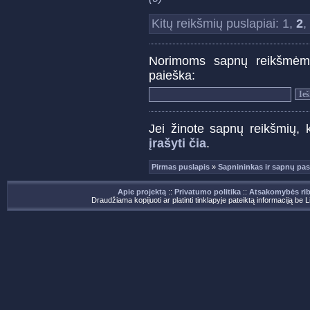
Kitų reikšmių puslapiai: 1,
2
,
Norimoms sapnų reikšmėms r
paieška:
Jei žinote sapnų reikšmių, 
įrašyti čia
.
Pirmas puslapis
»
Sapnininkas ir sapnų pas
Apie projektą
::
Privatumo politika
::
Atsakomybės ri
Draudžiama kopijuoti ar platinti tinklapyje pateiktą informaciją be 