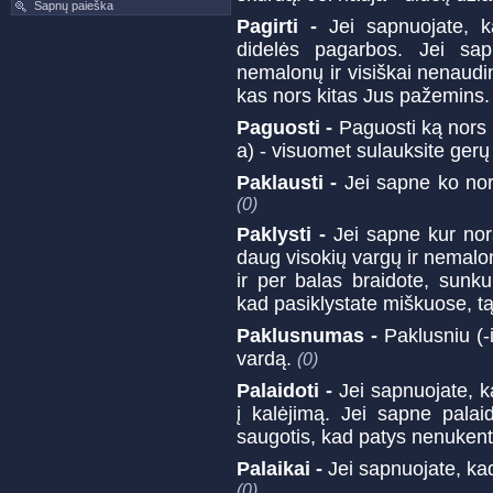
Sapnų paieška
Pagirti -
Jei sapnuojate, k
didelės pagarbos. Jei sapne
nemalonų ir visiškai nenaudin
kas nors kitas Jus pažemins
Paguosti -
Paguosti ką nors 
a) - visuomet sulauksite ger
Paklausti -
Jei sapne ko nor
(0)
Paklysti -
Jei sapne kur nor
daug visokių vargų ir nemalo
ir per balas braidote, sunk
kad pasiklystate miškuose, tą 
Paklusnumas -
Paklusniu (-
vardą.
(0)
Palaidoti -
Jei sapnuojate, ka
į kalėjimą. Jei sapne palai
saugotis, kad patys nenuken
Palaikai -
Jei sapnuojate, kad
(0)