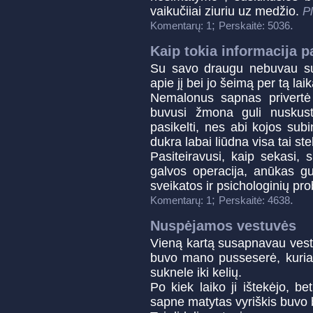
vaikučiiai ziuriu uz medžio.
Pl
;
.
Komentarų: 1
Perskaitė: 5036
Kaip tokia informacija 
Su savo draugu nebuvau sus
apie jį bei jo šeimą per tą la
Nemalonus sapnas privertė
buvusi žmona guli nuskust
pasikelti, nes abi kojos sub
dukra labai liūdna visa tai ste
Pasiteiravusi, kaip sekasi, 
galvos operacija, anūkas gul
sveikatos ir psichologinių pr
;
.
Komentarų: 1
Perskaitė: 4638
Nuspėjamos vestuvės
Vieną kartą susapnavau ves
buvo mano pusseserė, kuriai
suknele iki kelių.
Po kiek laiko ji ištekėjo, be
sapne matytas vyriškis buvo be