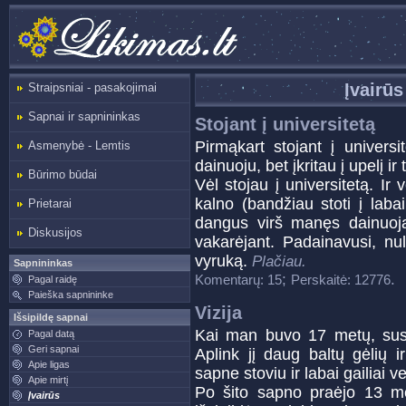
Įvairūs
Straipsniai - pasakojimai
Sapnai ir sapnininkas
Stojant į universitetą
Pirmąkart stojant į universi
Asmenybė - Lemtis
dainuoju, bet įkritau į upelį i
Būrimo būdai
Vėl stojau į universitetą. Ir
kalno (bandžiau stoti į laba
Prietarai
dangus virš manęs dainuoja
Diskusijos
vakarėjant. Padainavusi, nu
vyruką.
Plačiau.
Sapnininkas
;
.
Komentarų: 15
Perskaitė: 12776
Pagal raidę
Paieška sapnininke
Vizija
Išsipildę sapnai
Kai man buvo 17 metų, susa
Pagal datą
Geri sapnai
Aplink jį daug baltų gėlių 
Apie ligas
sapne stoviu ir labai gailiai ve
Apie mirtį
Po šito sapno praėjo 13 me
Įvairūs