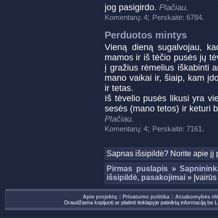
jog pasigirdo.
Plačiau.
;
.
Komentarų: 4
Perskaitė: 6784
Perduotos mintys
Vieną dieną sugalvojau, kad
mamos ir iš tėčio pusės jų tė
į gražius rėmelius iškabinti
mano vaikai ir, šiaip, kam į
ir tetas.
Iš tėvelio pusės likusi yra vi
sesės (mano tetos) ir keturi b
Plačiau.
;
.
Komentarų: 4
Perskaitė: 7161
Sapnas išsipildė? Norite apie jį
Pirmas puslapis
»
Sapninink
išsipildė, pasakojimai
» Įvairūs
Apie projektą
::
Privatumo politika
::
Atsakomybės ri
Draudžiama kopijuoti ar platinti tinklapyje pateiktą informaciją be 