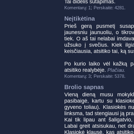
Tai didelis sutapimas.
;
.
Komentarų: 1
Perskaitė: 4281
Neįtikėtina
Prieš gerą pusmetį susa
jaunesniu jaunuoliu, o tikro
tiek. O aš tai nelabai imdav
užsuko į svečius. Kiek ilgi
keisčiausia, atsitiko tai, ką 
Po kurio laiko vėl kažką 
atsitiko realybėje.
Plačiau.
;
.
Komentarų: 3
Perskaitė: 5378
Brolio sapnas
Vieną dieną musu mokyklo
pasibaigė, kartu su klasiok
gyveno toliau). Klasiokės n
linksma, tad stengiausi ją pra
Kai tik lipau ant šaligatvio
Labai greit atsisukau, net d
Klasiokė klausė, kas atsitik