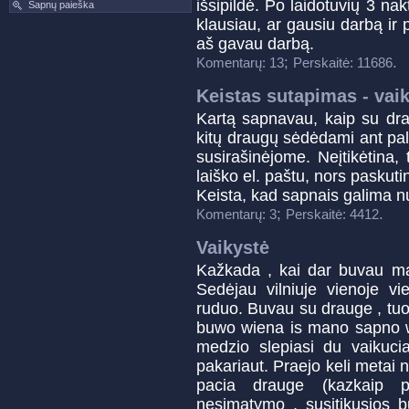
išsipildė. Po laidotuvių 3 na
Sapnų paieška
klausiau, ar gausiu darbą ir 
aš gavau darbą.
;
.
Komentarų: 13
Perskaitė: 11686
Keistas sutapimas - vaik
Kartą sapnavau, kaip su drau
kitų draugų sėdėdami ant pala
susirašinėjome. Neįtikėtina,
laiško el. paštu, nors paskut
Keista, kad sapnais galima nus
;
.
Komentarų: 3
Perskaitė: 4412
Vaikystė
Kažkada , kai dar buvau m
Sedėjau vilniuje vienoje vi
ruduo. Buvau su drauge , tuo 
buwo wiena is mano sapno we
medzio slepiasi du vaikuc
pakariaut. Praejo keli metai 
pacia drauge (kazkaip 
nesimatymo , susitikusios b