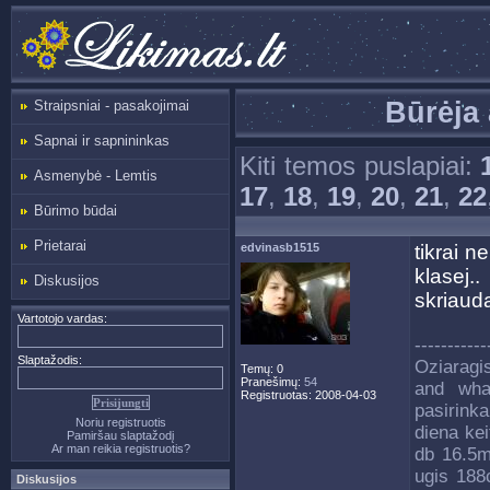
Būrėja 
Straipsniai - pasakojimai
Sapnai ir sapnininkas
Kiti temos puslapiai:
Asmenybė - Lemtis
17
,
18
,
19
,
20
,
21
,
22
Būrimo būdai
Prietarai
edvinasb1515
tikrai 
klasej
Diskusijos
skriaud
Vartotojo vardas:
-----------
Slaptažodis:
Oziaragi
Temų: 0
Pranešimų:
54
and wha
Registruotas: 2008-04-03
pasirink
Noriu registruotis
diena kei
Pamiršau slaptažodį
Ar man reikia registruotis?
db 16.5m
ugis 188
Diskusijos