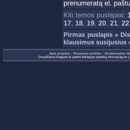
prenumeratą el. paštu
Kiti temos puslapiai:
17
,
18
,
19
,
20
,
21
,
22
Pirmas puslapis
»
Dis
klausimus susijusius
Apie projektą
::
Privatumo politika
::
Atsakomybės ri
Draudžiama kopijuoti ar platinti tinklapyje pateiktą informaciją be 