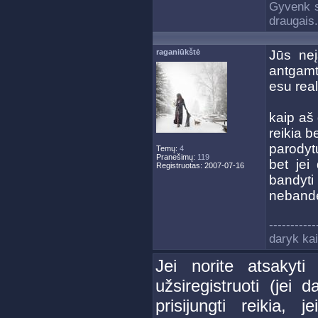
Gyvenk s
draugais.
raganiūkštė
Jūs neįs
antgamti
esu real
kaip aš 
reikia b
parodytų
Temų:
4
Pranešimų:
119
bet jei
Registruotas: 2007-07-16
bandyti 
nebande
-----------
daryk kai
Jei norite atsakyti
užsiregistruoti (jei d
prisijungti reikia, 