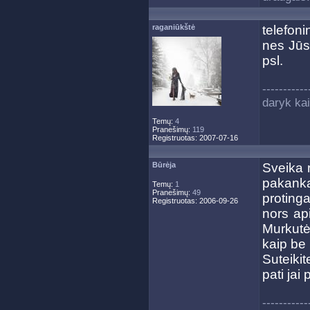
raganiūkštė
telefoni
nes Jūs
psl.
-----------
daryk kai
Temų:
4
Pranešimų:
119
Registruotas: 2007-07-16
Būrėja
Sveika 
pakanka
Temų:
1
Pranešimų:
49
proting
Registruotas: 2006-09-26
nors ap
Murkutė
kaip be 
Suteikit
pati jai 
-----------