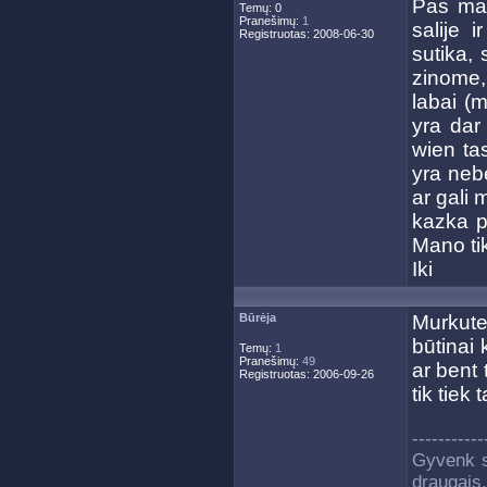
Pas man
Temų: 0
Pranešimų:
1
salije 
Registruotas: 2008-06-30
sutika, 
zinome,
labai (
yra dar
wien ta
yra nebe
ar gali 
kazka p
Mano tik
Iki
Būrėja
Murkute
būtinai 
Temų:
1
Pranešimų:
49
ar bent 
Registruotas: 2006-09-26
tik tiek
-----------
Gyvenk s
draugais.