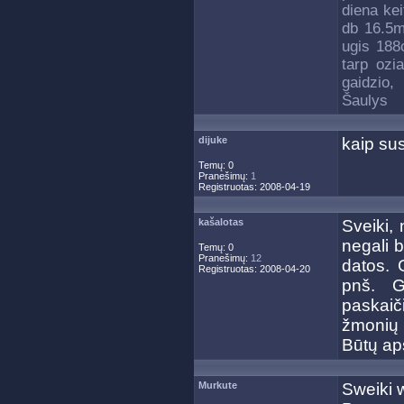
diena kei
db 16.5m
ugis 188
tarp ozi
gaidzio,
Šaulys
dijuke
kaip sus
Temų: 0
Pranešimų:
1
Registruotas: 2008-04-19
kašalotas
Sveiki,
negali b
Temų: 0
Pranešimų:
12
datos. 
Registruotas: 2008-04-20
pnš. G
paskaič
žmonių 
Būtų ap
Murkute
Sweiki w