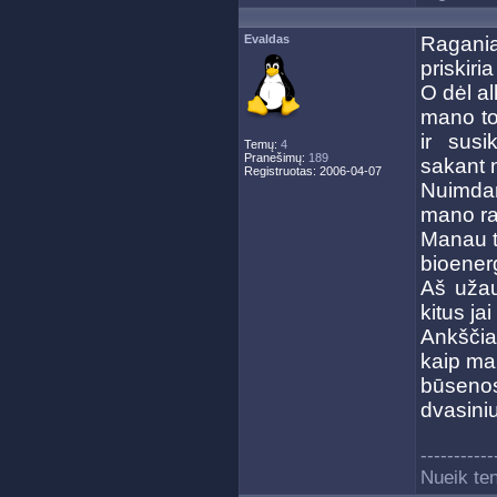
Evaldas
Ragania
priskiria
O dėl a
mano to
ir susi
Temų:
4
Pranešimų:
189
sakant n
Registruotas: 2006-04-07
Nuimda
mano ran
Manau ta
bioenerg
Aš užau
kitus ja
Ankščia
kaip man
būsenos
dvasiniu
-----------
Nueik ten