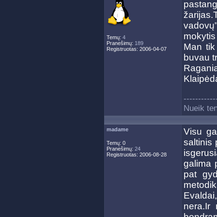
pastan
žarija
vadovų"
mokytis 
Temų:
4
Pranešimų:
189
Man tik
Registruotas: 2006-04-07
buvau tr
Ragania
Klaipėda
-----------
Nueik ten
madame
Visu ga
saltinis
Temų: 0
Pranešimų:
24
isgerusi
Registruotas: 2006-08-28
galima 
pat gy
metodika
Evaldai,
nera.Ir
bendram