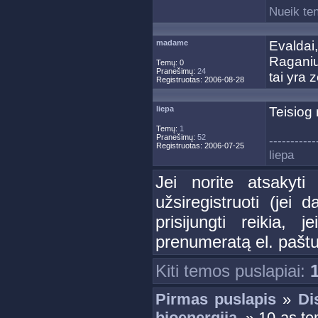
Nueik ten
madame
Evalda
Raganiu
Temų: 0
Pranešimų:
24
tai yra 
Registruotas: 2006-08-28
liepa
Teisiog
Temų:
1
Pranešimų:
52
-----------
Registruotas: 2006-07-25
liepa
Jei norite atsakyti
užsiregistruoti (jei d
prisijungti reikia, 
prenumeratą el. paštu
Kiti temos puslapiai:
Pirmas puslapis
»
Di
bioenergija.
» 10-as te