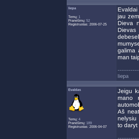
liepa
Evaldai 
jau zemi
Temų:
1
Pranešimų:
52
Dieva 
Registruotas: 2006-07-25
Dievas 
debesel
mumyse 
galima 
man tai
-----------
liepa
Evaldas
Jeigu k
mano m
automobi
Aš neat
nelysiu 
Temų:
4
Pranešimų:
189
to daryt
Registruotas: 2006-04-07
-----------