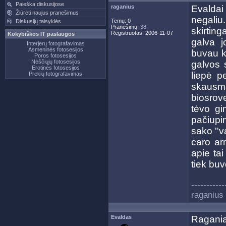
Paieška diskusijose
raganius
Evaldai
Žiūrėti naujus pranešimus
negali
Temų: 0
Diskusijų taisyklės
Pranešimų:
38
skirtin
Registruotas: 2006-11-07
Kokybiškos IT paslaugos
galva j
Interjerų fotografavimas
Asmeninės fotosesijos
buvau ko
Poros fotosesijos
Nėščiųjų fotosesijos
galvos 
Erotinės fotosesijos
liepė p
Prekių fotografavimas
skausma
biosrove
tėvo g
pačiupi
sako ''v
caro arm
apie tai
tiek buv
-----------
raganius
Evaldas
Ragani