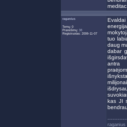
meditaci
raganius
Evaldai
energi
Temų: 0
Pranešimų:
38
mokytoj
Registruotas: 2006-11-07
tuo lab
daug ma
dabar g
išgirsda
antra
praėjom
išnyksta
milijona
išdrysa
suvokia
kas JI 
bendrauj
-----------
raganius