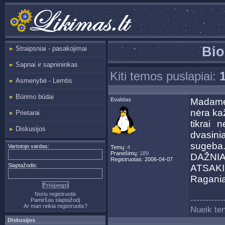
Bio
Straipsniai - pasakojimai
Sapnai ir sapnininkas
Kiti temos puslapiai:
Asmenybė - Lemtis
Būrimo būdai
Evaldas
Madame,
nėra ka
Prietarai
tikrai 
Diskusijos
dvasini
sugeba.
Vartotojo vardas:
Temų:
4
Pranešimų:
189
DAŽNI
Registruotas: 2006-04-07
Slaptažodis:
ATSAKI
Ragania
Noriu registruotis
-----------
Pamiršau slaptažodį
Ar man reikia registruotis?
Nueik ten
Diskusijos