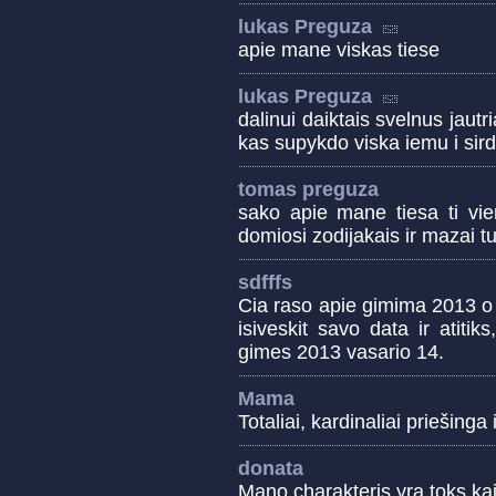
lukas Preguza
apie mane viskas tiese
lukas Preguza
dalinui daiktais svelnus jautr
kas supykdo viska iemu i sird
tomas preguza
sako apie mane tiesa ti vi
domiosi zodijakais ir mazai t
sdfffs
Cia raso apie gimima 2013 o 
isiveskit savo data ir atiti
gimes 2013 vasario 14.
Mama
Totaliai, kardinaliai priešinga
donata
Mano charakteris yra toks kai