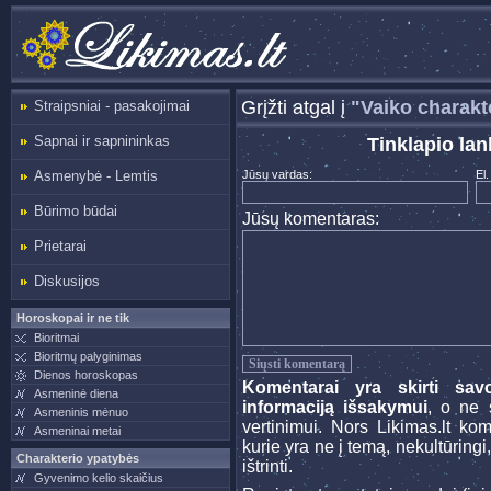
Grįžti atgal į
"Vaiko charakt
Straipsniai - pasakojimai
Sapnai ir sapnininkas
Tinklapio lan
Asmenybė - Lemtis
Jūsų vardas:
El.
Būrimo būdai
Jūsų komentaras:
Prietarai
Diskusijos
Horoskopai ir ne tik
Bioritmai
Bioritmų palyginimas
Dienos horoskopas
Komentarai yra skirti sav
Asmeninė diena
informaciją išsakymui
, o ne s
Asmeninis mėnuo
vertinimui. Nors Likimas.lt ko
Asmeninai metai
kurie yra ne į temą, nekultūringi
Charakterio ypatybės
ištrinti.
Gyvenimo kelio skaičius