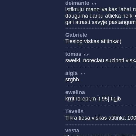
deimante
istikruju mano vaikas labai m
dauguma darbu atlieka neiki g
gali atrasti savyje pastangu
Gabriele
Tiesiog viskas atitinka:)
tomas
sweiki, noreciau suzinoti visk
algis
srghh
ewelina
krritirorepr,m it 95] tigjb
Tevelis
Tikra tiesa,viskas atitinka 10
vesta