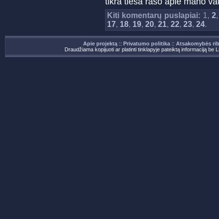
tikra tiesa raso apie mano va
Kiti komentarų puslapiai:
1,
2
17
,
18
,
19
,
20
,
21
,
22
,
23
,
24
.
Apie projektą
::
Privatumo politika
::
Atsakomybės ri
Draudžiama kopijuoti ar platinti tinklapyje pateiktą informaciją be 