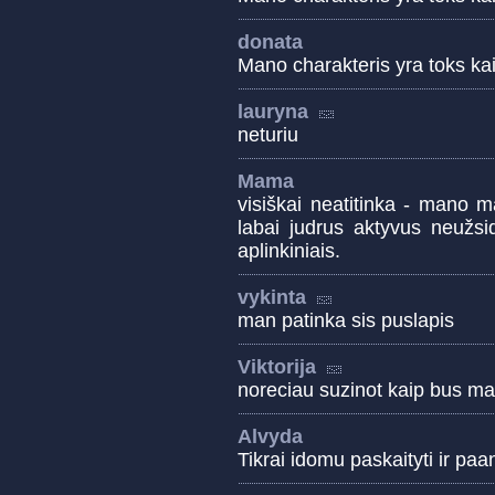
donata
Mano charakteris yra toks kai
lauryna
neturiu
Mama
visiškai neatitinka - mano m
labai judrus aktyvus neužsi
aplinkiniais.
vykinta
man patinka sis puslapis
Viktorija
noreciau suzinot kaip bus ma
Alvyda
Tikrai idomu paskaityti ir paan