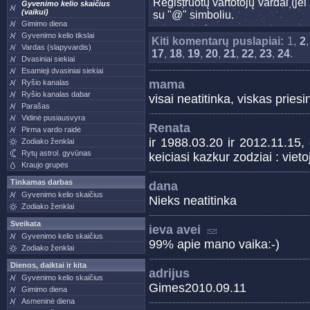
Registruotų vartotojų vardai (j
Gyvenimo kelio skaičius
(vaikui)
su "@" simboliu.
Gimimo diena
Gyvenimo kelio tikslai
Kiti komentarų puslapiai:
1,
2
Vardas (slapyvardis)
17
,
18
,
19
,
20
,
21
,
22
,
23
,
24
.
Dvasiniai siekiai
Esamieji dvasiniai siekiai
mama
Ryšio kanalas
Ryšio kanalas dabar
visai neatitinka, viskas priesi
Parašas
Vidinė pusiausvyra
Renata
Pirma vardo raidė
ir 1988.03.20 ir 2012.11.15, 
Zodiako ženklai
Rytų astrol. gyvūnas
keiciasi kazkur zodziai : vie
Kraujo grupės
Tinkamas darbas
dana
Gyvenimo kelio skaičius
Nieks neatitinka
Zodiako ženklai
Sveikata
ieva avei
Gyvenimo kelio skaičius
99% apie mano vaika:-)
Zodiako ženklai
Dienos, daiktai ir kita
adrijus
Gyvenimo kelio skaičius
Gimes2010.09.11
Gimimo diena
Asmeninė diena