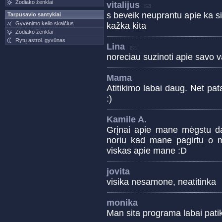
Zodiako ženklai
vitalijus
s beveik neuprantu apie ka s
Tarpusavio santykiai
Gyvenimo kelio skaičius
kažka kita
Zodiako ženklai
Rytų astrol. gyvūnas
Lina
noreciau suzinoti apie savo 
Mama
Atitikimo labai daug. Net pata
:)
Kamile A.
Grįnai apie mane mėgstu da
noriu kad mane pagirtu o m
viskas apie mane :D
jovita
visika nesamone, neatitinka
monika
Man sita programa labai patiko 