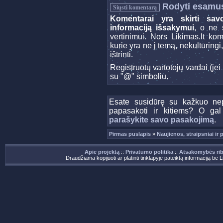
Rodyti esamu
Komentarai yra skirti sav
informaciją išsakymui
, o ne s
vertinimui. Nors Likimas.lt ko
kurie yra ne į temą, nekultūringi
ištrinti.
Registruotų vartotojų vardai (j
su "@" simboliu.
Esate susidūrę su kažkuo nep
papasakoti ir kitiems? O gal
parašykite savo pasakojimą
.
Pirmas puslapis
»
Naujienos, straipsniai ir
Apie projektą
::
Privatumo politika
::
Atsakomybės ri
Draudžiama kopijuoti ar platinti tinklapyje pateiktą informaciją be 