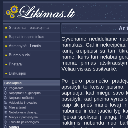
Ar 
Straipsniai - pasakojimai
Sapnai ir sapnininkas
Gyvename nedideliame nuo
namukas. Gal ir nekreipčiau 
Asmenybė - Lemtis
kurią kreipiausi su tam ti
Būrimo būdai
name, kuris turi nelabai ger
mama, pirmas atsikraustym
Prietarai
Vėliau viskas susitvarkė.
Diskusijos
Po gero pusmečio pradėja
Pasakojimai
apsakyti to keisto jausmo, t
Pagal datą
sapnuoju, kad miegu savo lo
Nepaprasti sugebėjimai
Neįprasti reiškiniai
pasakyti, kad prieina vyras s
Vaiduokliai ir dvasios
kaip tik prieš mano lovą) i
Mirę artimieji
nubundu ir dar jaučiu lyg ka
Nebekviesiu dvasių...
ilgokai spoksau į langą. Ir 
Mintys ir pamąstymai
naktimis nubundu nuo bar
Truputis psichologijos
Įvairūs