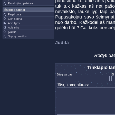
panašiu laiku, apie antrą vala
Pasakojimų paieška
tuk tuk kažkas aš net pašok
Išsipildę sapnai
nevaikšto, lauke lyg taip 
Pagal datą
Papasakojau savo šeimynai, 
Geri sapnai
nuo darbo. Kažkodėl aš mana
Apie ligas
galėtų būti? Gal koks perspė
Apie mirtį
Įvairūs
Sapnų paieška
Judita
Rodyti dau
Tinklapio la
Jūsų vardas:
El.
Jūsų komentaras: