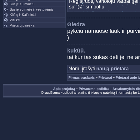
Registruotų vartotojų vardai (j
Susiję su maistu
su "@" simboliu.
Susiję su meile ir vestuvėmis
Kūčių ir Kalėdiniai
Visi kiti
Giedra
Prietarų paieška
pykciu namuose lauk ir purvin
)
kukūū.
tai kur tas sukas deti jei 
Noriu įrašyti
naują prietarą
.
Pirmas puslapis
»
Prietarai
»
Prietarai apie į
Apie projektą
::
Privatumo politika
::
Atsakomybės ri
Draudžiama kopijuoti ar platinti tinklapyje pateiktą informaciją be 