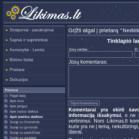
Grįžti atgal į prietarą
"Nedėk
Straipsniai - pasakojimai
Sapnai ir sapnininkas
Tinklapio la
Asmenybė - Lemtis
Jūsų vardas:
El.
Būrimo būdai
Jūsų komentaras:
Prietarai
Diskusijos
Prietarai
Pagal datą
Apie orus
Apie pinigus
Komentarai yra skirti sav
Apie rastus daiktus
informaciją išsakymui
, o ne s
Apie įvairius daiktus
vertinimui. Nors Likimas.lt ko
Susiję su žmonėmis
kurie yra ne į temą, nekultūringi
Susiję su gyvūnais
ištrinti.
Susiję su paukščiais
Susiję su augalais