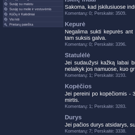
Susiję su maistu
Sakoma, kad įskilusiuose ind
Susiję su meile ir vestuvėmis
;
.
Komentarų: 0
Perskaitė: 3509
Kūčių ir Kalėdiniai
Visi kiti
Kepurė
Prietarų paieška
Negalima sukti kepurės ant p
tam suksis galva.
;
.
Komentarų: 0
Perskaitė: 3396
Statulėlė
Jei sudaužysi kažką labai br
nelaikyk jos namuose, kuo gr
;
.
Komentarų: 1
Perskaitė: 3193
Kopėčios
Jei pereini po kopėčiomis - 
mirtis.
;
.
Komentarų: 1
Perskaitė: 3283
Durys
Jei pačios durys atsidarys, su
;
.
Komentarų: 7
Perskaitė: 3338