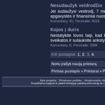
Nesudaužyk veidrodžio
Jei sudaužysi veidrodį, 7 me
apgavystės ir finansiniai nuost
;
.
Komentarų: 41
Perskaitė: 4033
Kojos į duris
Nestatykite lovos taip, kad 
sveikatos ir sulauksite anksty
;
.
Komentarų: 8
Perskaitė: 3584
Kiti puslapiai:
1
,
2
, 3,
4
.
Noriu įrašyti
naują prietarą
.
Pirmas puslapis
»
Prietarai
» Pr
Apie projektą
::
Privatumo politika
::
Atsakomybės ri
Draudžiama kopijuoti ar platinti tinklapyje pateiktą informaciją be 