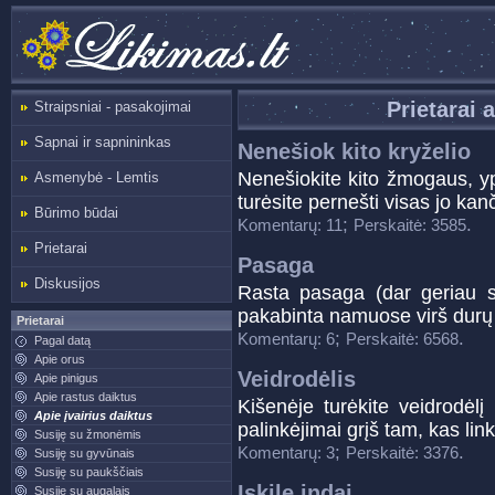
Prietarai 
Straipsniai - pasakojimai
Sapnai ir sapnininkas
Nenešiok kito kryželio
Nenešiokite kito žmogaus, yp
Asmenybė - Lemtis
turėsite pernešti visas jo kan
Būrimo būdai
;
.
Komentarų: 11
Perskaitė: 3585
Prietarai
Pasaga
Diskusijos
Rasta pasaga (dar geriau s
pakabinta namuose virš durų
Prietarai
;
.
Komentarų: 6
Perskaitė: 6568
Pagal datą
Apie orus
Veidrodėlis
Apie pinigus
Apie rastus daiktus
Kišenėje turėkite veidrodėl
Apie įvairius daiktus
palinkėjimai grįš tam, kas link
Susiję su žmonėmis
;
.
Komentarų: 3
Perskaitė: 3376
Susiję su gyvūnais
Susiję su paukščiais
Iskilę indai
Susiję su augalais